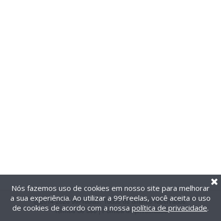
Nós fazemos uso de cookies em nosso site para melhorar
a sua experiência. Ao utilizar a 99Freelas, você aceita o uso
@2014-2026 99Freelas. Todos os direitos reservados.
de cookies de acordo com a nossa
política de privacidade
.
Termos de uso
|
Política de privacidade