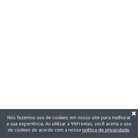
Nós fazemos uso de cookies em nosso site para melhorar
a sua experiência. Ao utilizar a 99Freelas, você aceita o uso
@2014-2026 99Freelas. Todos os direitos reservados.
de cookies de acordo com a nossa
política de privacidade
.
Termos de uso
|
Política de privacidade