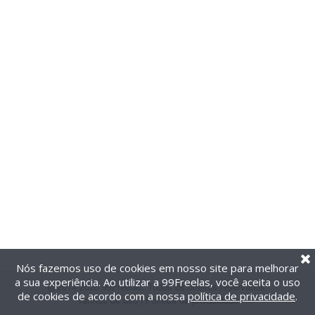
Nós fazemos uso de cookies em nosso site para melhorar
a sua experiência. Ao utilizar a 99Freelas, você aceita o uso
@2014-2026 99Freelas. Todos os direitos reservados.
de cookies de acordo com a nossa
política de privacidade
.
Termos de uso
|
Política de privacidade