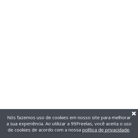
Nós fazemos uso de cookies em nosso site para melhorar
a sua experiência. Ao utilizar a 99Freelas, você aceita o uso
@2014-2026 99Freelas. Todos os direitos reservados.
de cookies de acordo com a nossa
política de privacidade
.
Termos de uso
|
Política de privacidade