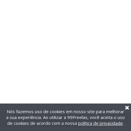
Nós fazemos uso de cookies em nosso site para melhorar
a sua experiência. Ao utilizar a 99Freelas, você aceita o uso
@2014-2026 99Freelas. Todos os direitos reservados.
de cookies de acordo com a nossa
política de privacidade
.
Termos de uso
|
Política de privacidade