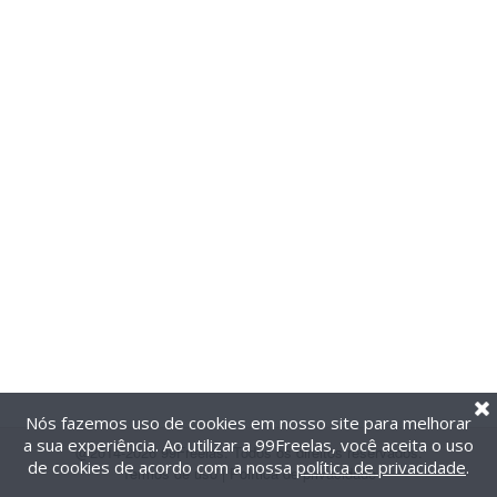
Nós fazemos uso de cookies em nosso site para melhorar
a sua experiência. Ao utilizar a 99Freelas, você aceita o uso
@2014-2026 99Freelas. Todos os direitos reservados.
de cookies de acordo com a nossa
política de privacidade
.
Termos de uso
|
Política de privacidade