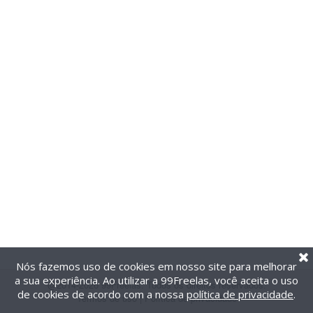
Nós fazemos uso de cookies em nosso site para melhorar
a sua experiência. Ao utilizar a 99Freelas, você aceita o uso
@2014-2026 99Freelas. Todos os direitos reservados.
de cookies de acordo com a nossa
política de privacidade
.
Termos de uso
|
Política de privacidade