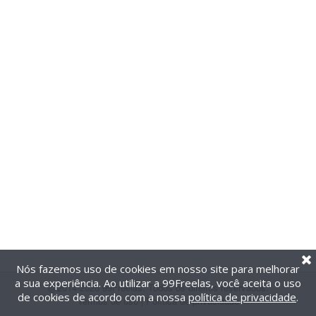
Nós fazemos uso de cookies em nosso site para melhorar
a sua experiência. Ao utilizar a 99Freelas, você aceita o uso
@2014-2026 99Freelas. Todos os direitos reservados.
de cookies de acordo com a nossa
política de privacidade
.
Termos de uso
|
Política de privacidade