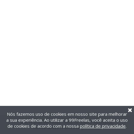
Nós fazemos uso de cookies em nosso site para melhorar
a sua experiência. Ao utilizar a 99Freelas, você aceita o uso
@2014-2026 99Freelas. Todos os direitos reservados.
de cookies de acordo com a nossa
política de privacidade
.
Termos de uso
|
Política de privacidade