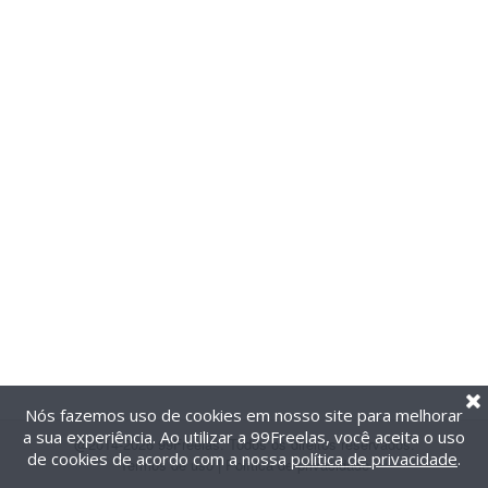
Nós fazemos uso de cookies em nosso site para melhorar
a sua experiência. Ao utilizar a 99Freelas, você aceita o uso
@2014-2026 99Freelas. Todos os direitos reservados.
de cookies de acordo com a nossa
política de privacidade
.
Termos de uso
|
Política de privacidade