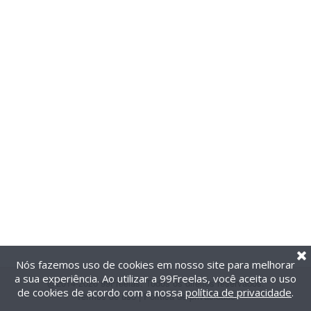
Nós fazemos uso de cookies em nosso site para melhorar
a sua experiência. Ao utilizar a 99Freelas, você aceita o uso
@2014-2026 99Freelas. Todos os direitos reservados.
de cookies de acordo com a nossa
política de privacidade
.
Termos de uso
|
Política de privacidade