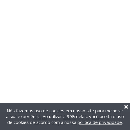
Nós fazemos uso de cookies em nosso site para melhorar
a sua experiência. Ao utilizar a 99Freelas, você aceita o uso
@2014-2026 99Freelas. Todos os direitos reservados.
de cookies de acordo com a nossa
política de privacidade
.
Termos de uso
|
Política de privacidade