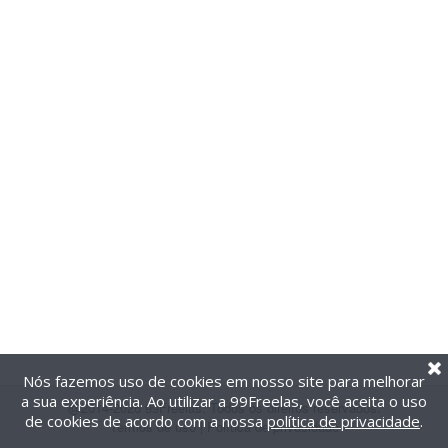
Nós fazemos uso de cookies em nosso site para melhorar
a sua experiência. Ao utilizar a 99Freelas, você aceita o uso
@2014-2026 99Freelas. Todos os direitos reservados.
de cookies de acordo com a nossa
política de privacidade
.
Termos de uso
|
Política de privacidade