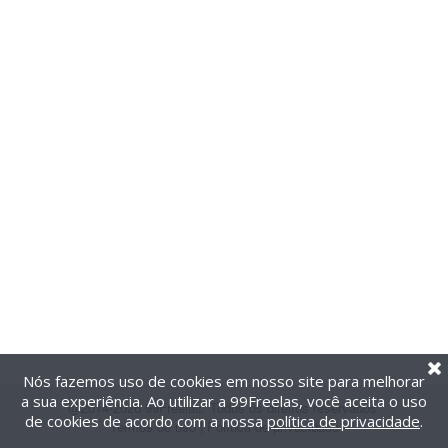
Nós fazemos uso de cookies em nosso site para melhorar
a sua experiência. Ao utilizar a 99Freelas, você aceita o uso
@2014-2026 99Freelas. Todos os direitos reservados.
de cookies de acordo com a nossa
política de privacidade
.
Termos de uso
|
Política de privacidade