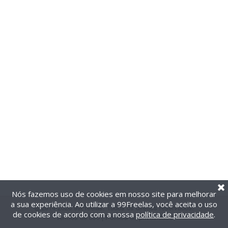
Nós fazemos uso de cookies em nosso site para melhorar
a sua experiência. Ao utilizar a 99Freelas, você aceita o uso
@2014-2026 99Freelas. Todos os direitos reservados.
de cookies de acordo com a nossa
política de privacidade
.
Termos de uso
|
Política de privacidade