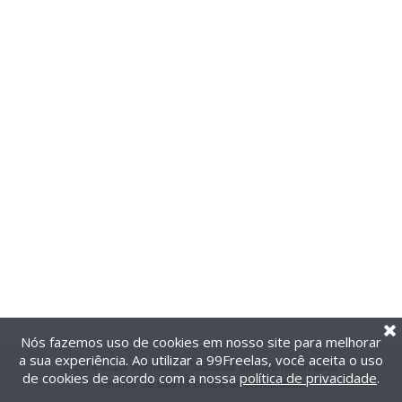
Nós fazemos uso de cookies em nosso site para melhorar
a sua experiência. Ao utilizar a 99Freelas, você aceita o uso
@2014-2026 99Freelas. Todos os direitos reservados.
de cookies de acordo com a nossa
política de privacidade
.
Termos de uso
|
Política de privacidade