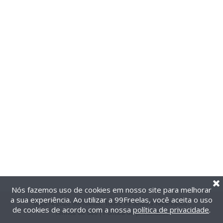
Nós fazemos uso de cookies em nosso site para melhorar
a sua experiência. Ao utilizar a 99Freelas, você aceita o uso
@2014-2026 99Freelas. Todos os direitos reservados.
de cookies de acordo com a nossa
política de privacidade
.
Termos de uso
|
Política de privacidade