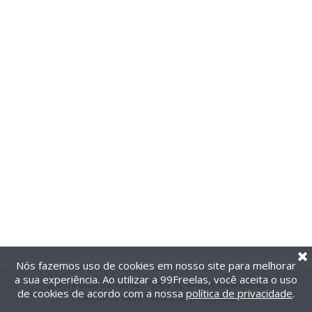
Nós fazemos uso de cookies em nosso site para melhorar
a sua experiência. Ao utilizar a 99Freelas, você aceita o uso
@2014-2026 99Freelas. Todos os direitos reservados.
de cookies de acordo com a nossa
política de privacidade
.
Termos de uso
|
Política de privacidade