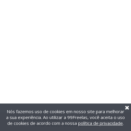
Nós fazemos uso de cookies em nosso site para melhorar
a sua experiência. Ao utilizar a 99Freelas, você aceita o uso
@2014-2026 99Freelas. Todos os direitos reservados.
de cookies de acordo com a nossa
política de privacidade
.
Termos de uso
|
Política de privacidade