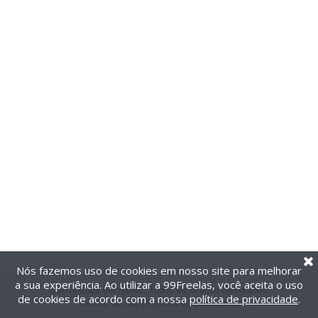
Nós fazemos uso de cookies em nosso site para melhorar
a sua experiência. Ao utilizar a 99Freelas, você aceita o uso
@2014-2026 99Freelas. Todos os direitos reservados.
de cookies de acordo com a nossa
política de privacidade
.
Termos de uso
|
Política de privacidade