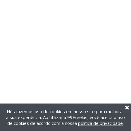
Nós fazemos uso de cookies em nosso site para melhorar
a sua experiência. Ao utilizar a 99Freelas, você aceita o uso
@2014-2026 99Freelas. Todos os direitos reservados.
de cookies de acordo com a nossa
política de privacidade
.
Termos de uso
|
Política de privacidade