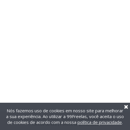
Nós fazemos uso de cookies em nosso site para melhorar
a sua experiência. Ao utilizar a 99Freelas, você aceita o uso
@2014-2026 99Freelas. Todos os direitos reservados.
de cookies de acordo com a nossa
política de privacidade
.
Termos de uso
|
Política de privacidade