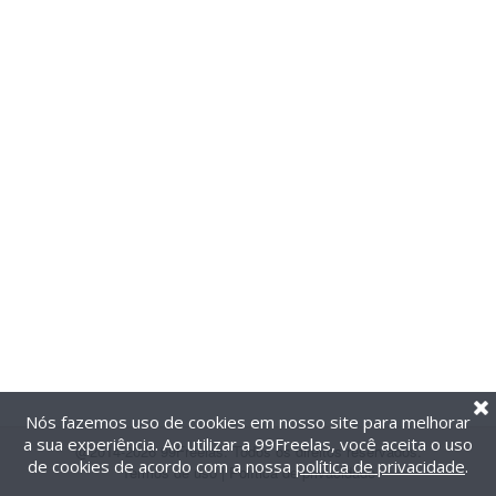
Nós fazemos uso de cookies em nosso site para melhorar
a sua experiência. Ao utilizar a 99Freelas, você aceita o uso
@2014-2026 99Freelas. Todos os direitos reservados.
de cookies de acordo com a nossa
política de privacidade
.
Termos de uso
|
Política de privacidade