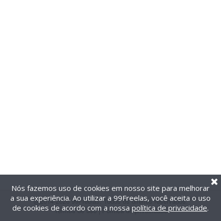
Nós fazemos uso de cookies em nosso site para melhorar
a sua experiência. Ao utilizar a 99Freelas, você aceita o uso
@2014-2026 99Freelas. Todos os direitos reservados.
de cookies de acordo com a nossa
política de privacidade
.
Termos de uso
|
Política de privacidade