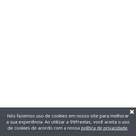
Nós fazemos uso de cookies em nosso site para melhorar
a sua experiência. Ao utilizar a 99Freelas, você aceita o uso
@2014-2026 99Freelas. Todos os direitos reservados.
de cookies de acordo com a nossa
política de privacidade
.
Termos de uso
|
Política de privacidade