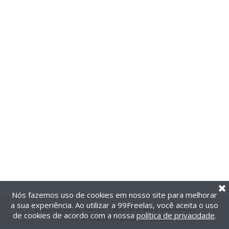
Nós fazemos uso de cookies em nosso site para melhorar
a sua experiência. Ao utilizar a 99Freelas, você aceita o uso
@2014-2026 99Freelas. Todos os direitos reservados.
de cookies de acordo com a nossa
política de privacidade
.
Termos de uso
|
Política de privacidade