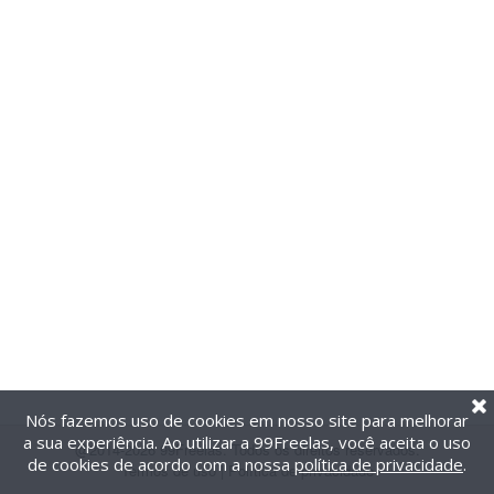
Nós fazemos uso de cookies em nosso site para melhorar
a sua experiência. Ao utilizar a 99Freelas, você aceita o uso
@2014-2026 99Freelas. Todos os direitos reservados.
de cookies de acordo com a nossa
política de privacidade
.
Termos de uso
|
Política de privacidade