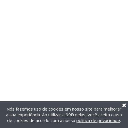
Nós fazemos uso de cookies em nosso site para melhorar
a sua experiência. Ao utilizar a 99Freelas, você aceita o uso
@2014-2026 99Freelas. Todos os direitos reservados.
de cookies de acordo com a nossa
política de privacidade
.
Termos de uso
|
Política de privacidade