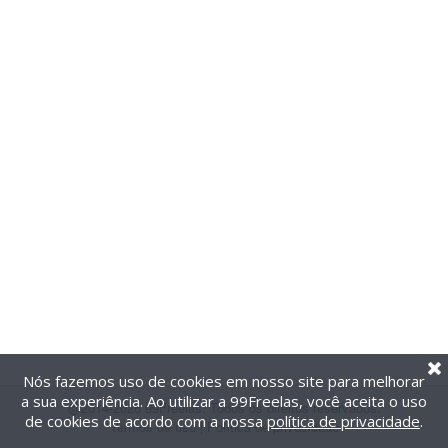
Nós fazemos uso de cookies em nosso site para melhorar
a sua experiência. Ao utilizar a 99Freelas, você aceita o uso
@2014-2026 99Freelas. Todos os direitos reservados.
de cookies de acordo com a nossa
política de privacidade
.
Termos de uso
|
Política de privacidade