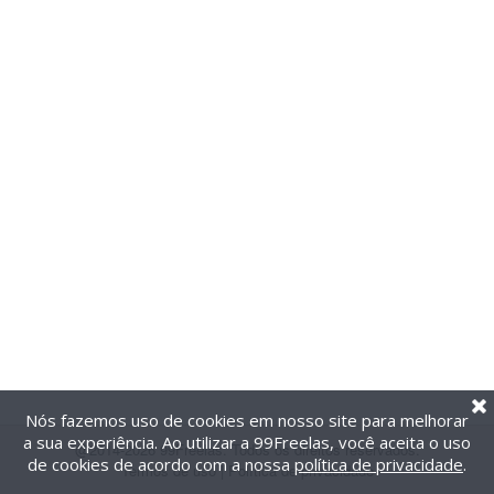
Nós fazemos uso de cookies em nosso site para melhorar
a sua experiência. Ao utilizar a 99Freelas, você aceita o uso
@2014-2026 99Freelas. Todos os direitos reservados.
de cookies de acordo com a nossa
política de privacidade
.
Termos de uso
|
Política de privacidade