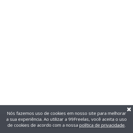
Nós fazemos uso de cookies em nosso site para melhorar
a sua experiência. Ao utilizar a 99Freelas, você aceita o uso
@2014-2026 99Freelas. Todos os direitos reservados.
de cookies de acordo com a nossa
política de privacidade
.
Termos de uso
|
Política de privacidade