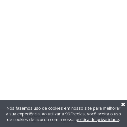
Nós fazemos uso de cookies em nosso site para melhorar
a sua experiência. Ao utilizar a 99Freelas, você aceita o uso
@2014-2026 99Freelas. Todos os direitos reservados.
de cookies de acordo com a nossa
política de privacidade
.
Termos de uso
|
Política de privacidade