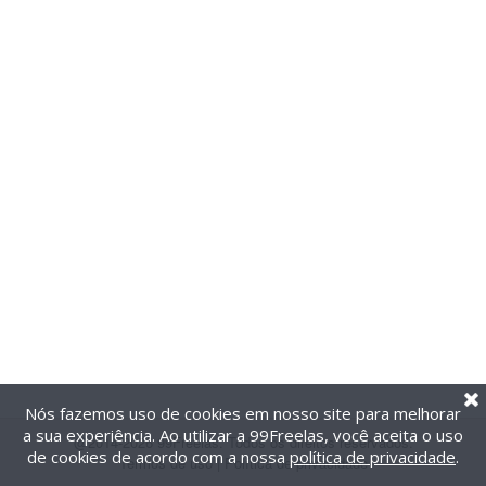
Nós fazemos uso de cookies em nosso site para melhorar
a sua experiência. Ao utilizar a 99Freelas, você aceita o uso
@2014-2026 99Freelas. Todos os direitos reservados.
de cookies de acordo com a nossa
política de privacidade
.
Termos de uso
|
Política de privacidade