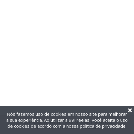
Nós fazemos uso de cookies em nosso site para melhorar
a sua experiência. Ao utilizar a 99Freelas, você aceita o uso
@2014-2026 99Freelas. Todos os direitos reservados.
de cookies de acordo com a nossa
política de privacidade
.
Termos de uso
|
Política de privacidade