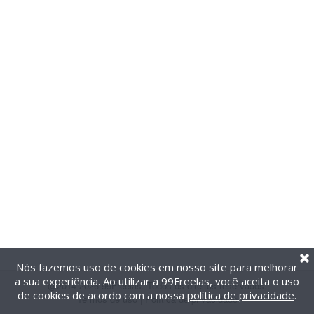
Nós fazemos uso de cookies em nosso site para melhorar
a sua experiência. Ao utilizar a 99Freelas, você aceita o uso
@2014-2026 99Freelas. Todos os direitos reservados.
de cookies de acordo com a nossa
política de privacidade
.
Termos de uso
|
Política de privacidade