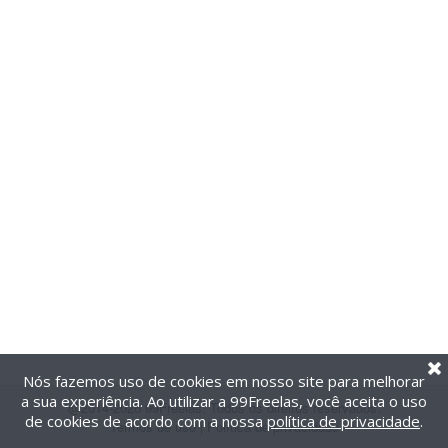
Nós fazemos uso de cookies em nosso site para melhorar
a sua experiência. Ao utilizar a 99Freelas, você aceita o uso
@2014-2026 99Freelas. Todos os direitos reservados.
de cookies de acordo com a nossa
política de privacidade
.
Termos de uso
|
Política de privacidade