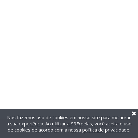
Nós fazemos uso de cookies em nosso site para melhorar
a sua experiência. Ao utilizar a 99Freelas, você aceita o uso
@2014-2026 99Freelas. Todos os direitos reservados.
de cookies de acordo com a nossa
política de privacidade
.
Termos de uso
|
Política de privacidade