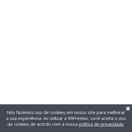
Nós fazemos uso de cookies em nosso site para melhorar
a sua experiência. Ao utilizar a 99Freelas, você aceita o uso
@2014-2026 99Freelas. Todos os direitos reservados.
de cookies de acordo com a nossa
política de privacidade
.
Termos de uso
|
Política de privacidade