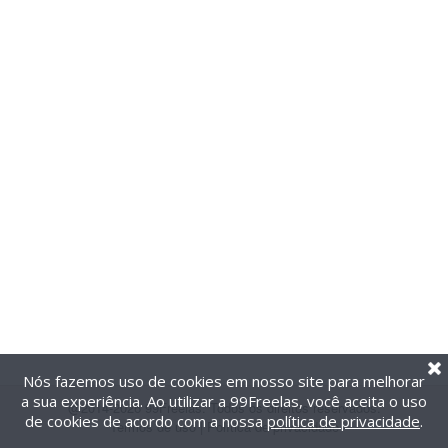
Nós fazemos uso de cookies em nosso site para melhorar
a sua experiência. Ao utilizar a 99Freelas, você aceita o uso
@2014-2026 99Freelas. Todos os direitos reservados.
de cookies de acordo com a nossa
política de privacidade
.
Termos de uso
|
Política de privacidade