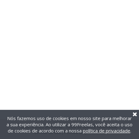
Nós fazemos uso de cookies em nosso site para melhorar
a sua experiência. Ao utilizar a 99Freelas, você aceita o uso
@2014-2026 99Freelas. Todos os direitos reservados.
de cookies de acordo com a nossa
política de privacidade
.
Termos de uso
|
Política de privacidade