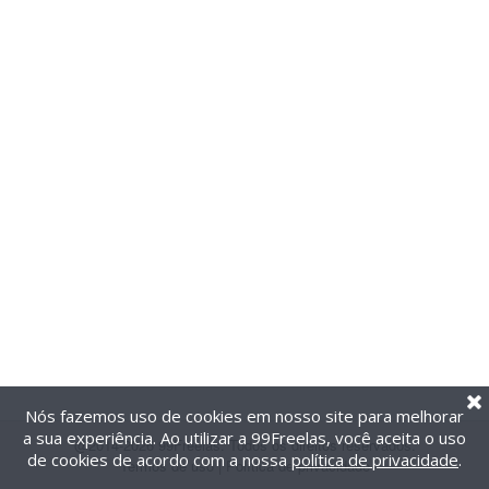
Nós fazemos uso de cookies em nosso site para melhorar
a sua experiência. Ao utilizar a 99Freelas, você aceita o uso
@2014-2026 99Freelas. Todos os direitos reservados.
de cookies de acordo com a nossa
política de privacidade
.
Termos de uso
|
Política de privacidade