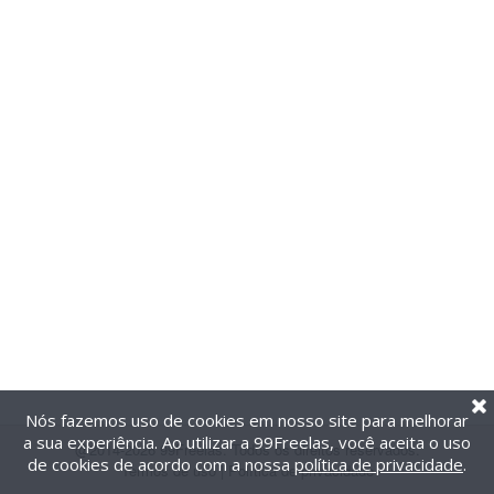
Nós fazemos uso de cookies em nosso site para melhorar
a sua experiência. Ao utilizar a 99Freelas, você aceita o uso
@2014-2026 99Freelas. Todos os direitos reservados.
de cookies de acordo com a nossa
política de privacidade
.
Termos de uso
|
Política de privacidade