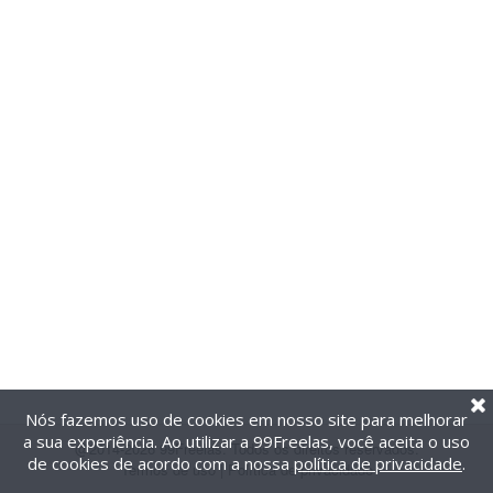
Nós fazemos uso de cookies em nosso site para melhorar
a sua experiência. Ao utilizar a 99Freelas, você aceita o uso
@2014-2026 99Freelas. Todos os direitos reservados.
de cookies de acordo com a nossa
política de privacidade
.
Termos de uso
|
Política de privacidade