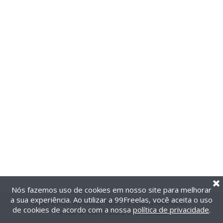
Nós fazemos uso de cookies em nosso site para melhorar
a sua experiência. Ao utilizar a 99Freelas, você aceita o uso
@2014-2026 99Freelas. Todos os direitos reservados.
de cookies de acordo com a nossa
política de privacidade
.
Termos de uso
|
Política de privacidade