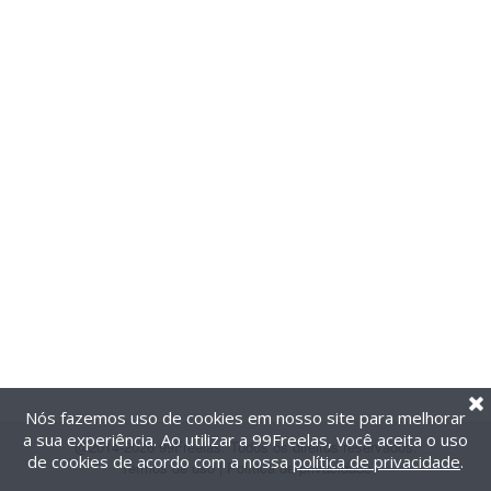
Nós fazemos uso de cookies em nosso site para melhorar
a sua experiência. Ao utilizar a 99Freelas, você aceita o uso
@2014-2026 99Freelas. Todos os direitos reservados.
de cookies de acordo com a nossa
política de privacidade
.
Termos de uso
|
Política de privacidade