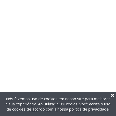
Nós fazemos uso de cookies em nosso site para melhorar
a sua experiência. Ao utilizar a 99Freelas, você aceita o uso
@2014-2026 99Freelas. Todos os direitos reservados.
de cookies de acordo com a nossa
política de privacidade
.
Termos de uso
|
Política de privacidade