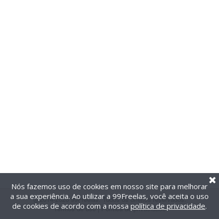
Nós fazemos uso de cookies em nosso site para melhorar
a sua experiência. Ao utilizar a 99Freelas, você aceita o uso
@2014-2026 99Freelas. Todos os direitos reservados.
de cookies de acordo com a nossa
política de privacidade
.
Termos de uso
|
Política de privacidade