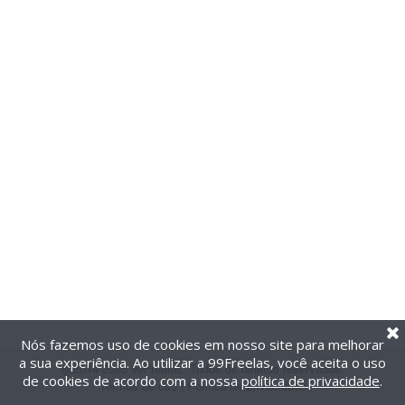
Nós fazemos uso de cookies em nosso site para melhorar
a sua experiência. Ao utilizar a 99Freelas, você aceita o uso
@2014-2026 99Freelas. Todos os direitos reservados.
de cookies de acordo com a nossa
política de privacidade
.
Termos de uso
|
Política de privacidade