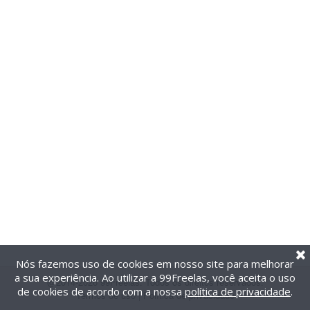
Nós fazemos uso de cookies em nosso site para melhorar
a sua experiência. Ao utilizar a 99Freelas, você aceita o uso
@2014-2026 99Freelas. Todos os direitos reservados.
de cookies de acordo com a nossa
política de privacidade
.
Termos de uso
|
Política de privacidade