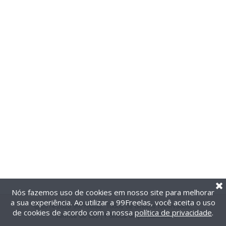
Nós fazemos uso de cookies em nosso site para melhorar
a sua experiência. Ao utilizar a 99Freelas, você aceita o uso
@2014-2026 99Freelas. Todos os direitos reservados.
de cookies de acordo com a nossa
política de privacidade
.
Termos de uso
|
Política de privacidade